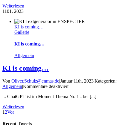
Weiterlesen
11
01, 2023
KI is coming…
Gallerie
KI is coming…
Allgemein
KI is coming…
Von
Oliver.Schulz@enmas.de
|
Januar 11th, 2023
|
Kategorien:
für
Allgemein
|
Kommentare deaktiviert
KI
... ChatGPT ist im Moment Thema Nr. 1 - bei [...]
is
coming…
Weiterlesen
1
2
Vor
Recent Tweets