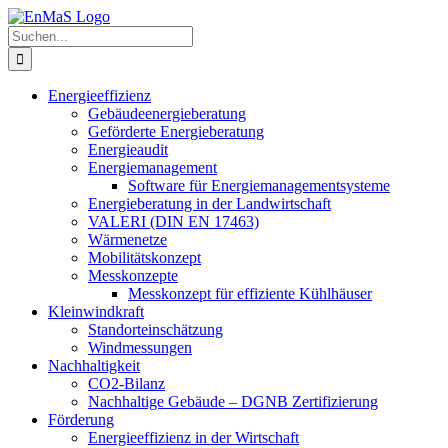
Zum
Inhalt
Suche
springen
nach:
Energieeffizienz
Gebäudeenergieberatung
Geförderte Energieberatung
Energieaudit
Energiemanagement
Software für Energiemanagementsysteme
Energieberatung in der Landwirtschaft
VALERI (DIN EN 17463)
Wärmenetze
Mobilitätskonzept
Messkonzepte
Messkonzept für effiziente Kühlhäuser
Kleinwindkraft
Standorteinschätzung
Windmessungen
Nachhaltigkeit
CO2-Bilanz
Nachhaltige Gebäude – DGNB Zertifizierung
Förderung
Energieeffizienz in der Wirtschaft