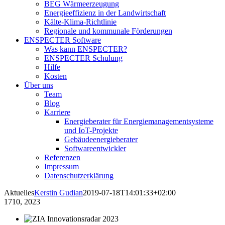
BEG Wärmeerzeugung
Energieeffizienz in der Landwirtschaft
Kälte-Klima-Richtlinie
Regionale und kommunale Förderungen
ENSPECTER Software
Was kann ENSPECTER?
ENSPECTER Schulung
Hilfe
Kosten
Über uns
Team
Blog
Karriere
Energieberater für Energiemanagementsysteme
und IoT-Projekte
Gebäudeenergieberater
Softwareentwickler
Referenzen
Impressum
Datenschutzerklärung
Aktuelles
Kerstin Gudian
2019-07-18T14:01:33+02:00
17
10, 2023