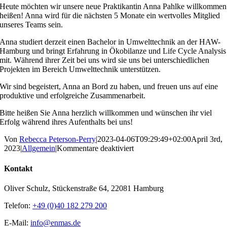
Heute möchten wir unsere neue Praktikantin Anna Pahlke willkommen
heißen! Anna wird für die nächsten 5 Monate ein wertvolles Mitglied
unseres Teams sein.
Anna studiert derzeit einen Bachelor in Umwelttechnik an der HAW-
Hamburg und bringt Erfahrung in Ökobilanze und Life Cycle Analysis
mit. Während ihrer Zeit bei uns wird sie uns bei unterschiedlichen
Projekten im Bereich Umwelttechnik unterstützen.
Wir sind begeistert, Anna an Bord zu haben, und freuen uns auf eine
produktive und erfolgreiche Zusammenarbeit.
Bitte heißen Sie Anna herzlich willkommen und wünschen ihr viel
Erfolg während ihres Aufenthalts bei uns!
Von
Rebecca Peterson-Perry
|
2023-04-06T09:29:49+02:00
April 3rd,
für
2023
|
Allgemein
|
Kommentare deaktiviert
Willkommen
Anna
Kontakt
Oliver Schulz, Stückenstraße 64, 22081 Hamburg
Telefon:
+49 (0)40 182 279 200
E-Mail:
info@enmas.de