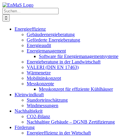
Zum
Inhalt
Suche
springen
nach:
Energieeffizienz
Gebäudeenergieberatung
Geförderte Energieberatung
Energieaudit
Energiemanagement
Software für Energiemanagementsysteme
Energieberatung in der Landwirtschaft
VALERI (DIN EN 17463)
Wärmenetze
Mobilitätskonzept
Messkonzepte
Messkonzept für effiziente Kühlhäuser
Kleinwindkraft
Standorteinschätzung
Windmessungen
Nachhaltigkeit
CO2-Bilanz
Nachhaltige Gebäude – DGNB Zertifizierung
Förderung
Energieeffizienz in der Wirtschaft