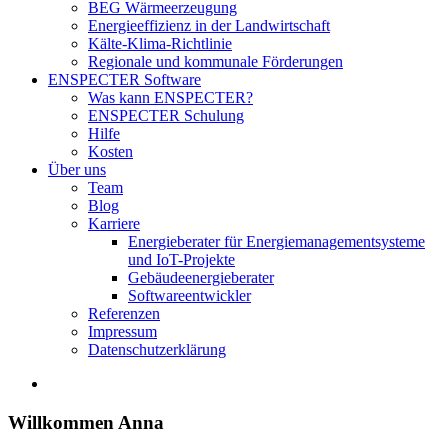
BEG Wärmeerzeugung
Energieeffizienz in der Landwirtschaft
Kälte-Klima-Richtlinie
Regionale und kommunale Förderungen
ENSPECTER Software
Was kann ENSPECTER?
ENSPECTER Schulung
Hilfe
Kosten
Über uns
Team
Blog
Karriere
Energieberater für Energiemanagementsysteme
und IoT-Projekte
Gebäudeenergieberater
Softwareentwickler
Referenzen
Impressum
Datenschutzerklärung
Zeige
grösseres
Bild
Willkommen Anna