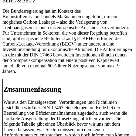
BEHG & BECV
Die Bundesregierung hat im Kontext des
Brennstoffemissionshandels Maßnahmen eingeführt, um ein
mögliches Carbon Leakage – also die Verlagerung von
Treibhausgasemissionen ins europäische Ausland – zu verhindern.
Für Unternehmen in Sektoren, die von dieser Regelung betroffen
sind, gibt es spezielle Beihilfen. Laut §11 BEHG erfordert die
Carbon-Leakage-Verordnung (BECV) unter anderem eine
Investitionsbindung für ökonomische Aktionen. Die Anforderungen
an die mit der DIN 17463 bewerteten Investitionen ähneln denen
der Strompreiskompensation mit einem positiven Kapitalwert
innerhalb von maximal 60% ihrer Nutzungsdauer von max. 9
Jahren.
Zusammenfassung
Wie aus den Einzelgesetzen, Verordnungen und Richtlinien
ersichtlich wird der DIN 17463 eine elementare Rolle bei der
Beurteilung von Effizienzmaßnahmen zugedacht, auch wenn die
konkrete Ausgestaltung der Umsetzungspflichten variiert. Die
folgende Tabelle gibt einen Überblick bevor wir uns mit dem
Thema befassen, was Sie tun müssen, um den neuen
Anforderungen zu entsprechen, wo sich noch informieren können