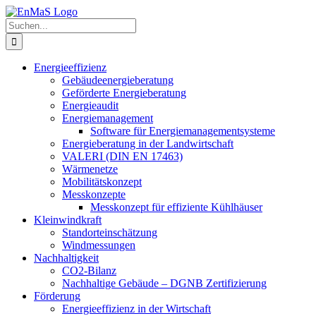
Zum
Inhalt
Suche
springen
nach:
Energieeffizienz
Gebäudeenergieberatung
Geförderte Energieberatung
Energieaudit
Energiemanagement
Software für Energiemanagementsysteme
Energieberatung in der Landwirtschaft
VALERI (DIN EN 17463)
Wärmenetze
Mobilitätskonzept
Messkonzepte
Messkonzept für effiziente Kühlhäuser
Kleinwindkraft
Standorteinschätzung
Windmessungen
Nachhaltigkeit
CO2-Bilanz
Nachhaltige Gebäude – DGNB Zertifizierung
Förderung
Energieeffizienz in der Wirtschaft