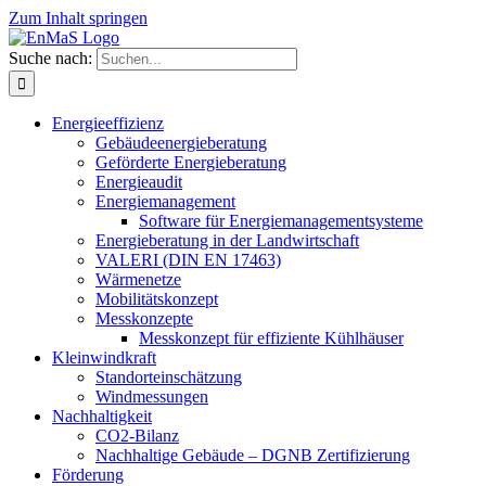
Zum Inhalt springen
Suche nach:
Energieeffizienz
Gebäudeenergieberatung
Geförderte Energieberatung
Energieaudit
Energiemanagement
Software für Energiemanagementsysteme
Energieberatung in der Landwirtschaft
VALERI (DIN EN 17463)
Wärmenetze
Mobilitätskonzept
Messkonzepte
Messkonzept für effiziente Kühlhäuser
Kleinwindkraft
Standorteinschätzung
Windmessungen
Nachhaltigkeit
CO2-Bilanz
Nachhaltige Gebäude – DGNB Zertifizierung
Förderung