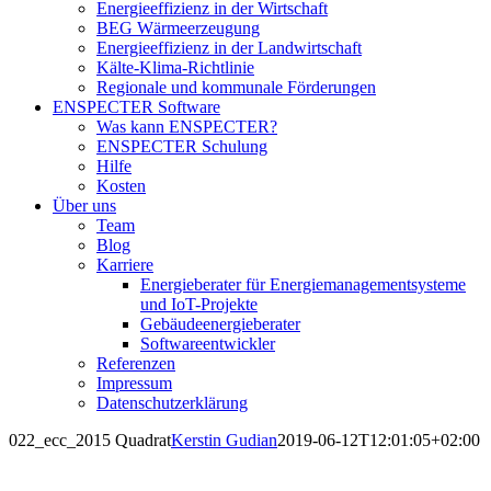
Energieeffizienz in der Wirtschaft
BEG Wärmeerzeugung
Energieeffizienz in der Landwirtschaft
Kälte-Klima-Richtlinie
Regionale und kommunale Förderungen
ENSPECTER Software
Was kann ENSPECTER?
ENSPECTER Schulung
Hilfe
Kosten
Über uns
Team
Blog
Karriere
Energieberater für Energiemanagementsysteme
und IoT-Projekte
Gebäudeenergieberater
Softwareentwickler
Referenzen
Impressum
Datenschutzerklärung
022_ecc_2015 Quadrat
Kerstin Gudian
2019-06-12T12:01:05+02:00