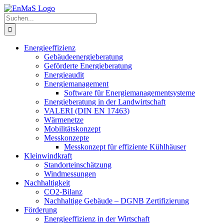
Zum
Inhalt
Suche
springen
nach:
Energieeffizienz
Gebäudeenergieberatung
Geförderte Energieberatung
Energieaudit
Energiemanagement
Software für Energiemanagementsysteme
Energieberatung in der Landwirtschaft
VALERI (DIN EN 17463)
Wärmenetze
Mobilitätskonzept
Messkonzepte
Messkonzept für effiziente Kühlhäuser
Kleinwindkraft
Standorteinschätzung
Windmessungen
Nachhaltigkeit
CO2-Bilanz
Nachhaltige Gebäude – DGNB Zertifizierung
Förderung
Energieeffizienz in der Wirtschaft