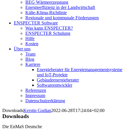
BEG Wärmeerzeugung
Energieeffizienz in der Landwirtschaft
Kälte-Klima-Richtlinie
Regionale und kommunale Förderungen
ENSPECTER Software
Was kann ENSPECTER?
ENSPECTER Schulung
Hilfe
Kosten
Über uns
Team
Blog
Karriere
Energieberater für Energiemanagementsysteme
und IoT-Projekte
Gebäudeenergieberater
Softwareentwickler
Referenzen
Impressum
Datenschutzerklärung
Downloads
Kerstin Gudian
2022-06-28T17:24:04+02:00
Downloads
Die EnMaS Deutsche