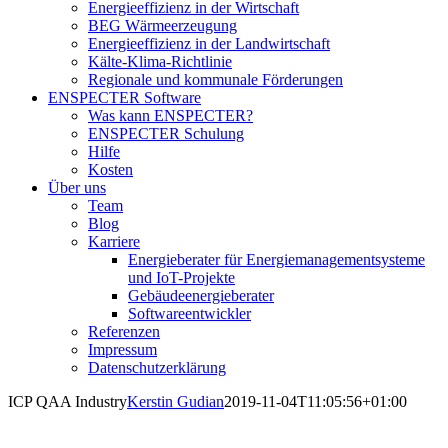
Energieeffizienz in der Wirtschaft
BEG Wärmeerzeugung
Energieeffizienz in der Landwirtschaft
Kälte-Klima-Richtlinie
Regionale und kommunale Förderungen
ENSPECTER Software
Was kann ENSPECTER?
ENSPECTER Schulung
Hilfe
Kosten
Über uns
Team
Blog
Karriere
Energieberater für Energiemanagementsysteme
und IoT-Projekte
Gebäudeenergieberater
Softwareentwickler
Referenzen
Impressum
Datenschutzerklärung
ICP QAA Industry
Kerstin Gudian
2019-11-04T11:05:56+01:00