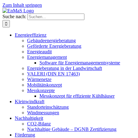
Zum Inhalt springen
Suche nach:
Energieeffizienz
Gebäudeenergieberatung
Geförderte Energieberatung
Energieaudit
Energiemanagement
Software für Energiemanagementsysteme
Energieberatung in der Landwirtschaft
VALERI (DIN EN 17463)
Wärmenetze
Mobilitätskonzept
Messkonzepte
Messkonzept für effiziente Kühlhäuser
Kleinwindkraft
Standorteinschätzung
Windmessungen
Nachhaltigkeit
CO2-Bilanz
Nachhaltige Gebäude – DGNB Zertifizierung
Förderung