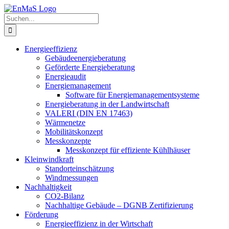
Zum
Inhalt
Suche
springen
nach:
Energieeffizienz
Gebäudeenergieberatung
Geförderte Energieberatung
Energieaudit
Energiemanagement
Software für Energiemanagementsysteme
Energieberatung in der Landwirtschaft
VALERI (DIN EN 17463)
Wärmenetze
Mobilitätskonzept
Messkonzepte
Messkonzept für effiziente Kühlhäuser
Kleinwindkraft
Standorteinschätzung
Windmessungen
Nachhaltigkeit
CO2-Bilanz
Nachhaltige Gebäude – DGNB Zertifizierung
Förderung
Energieeffizienz in der Wirtschaft