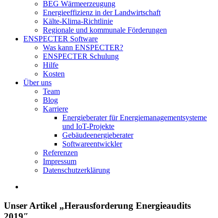
BEG Wärmeerzeugung
Energieeffizienz in der Landwirtschaft
Kälte-Klima-Richtlinie
Regionale und kommunale Förderungen
ENSPECTER Software
Was kann ENSPECTER?
ENSPECTER Schulung
Hilfe
Kosten
Über uns
Team
Blog
Karriere
Energieberater für Energiemanagementsysteme
und IoT-Projekte
Gebäudeenergieberater
Softwareentwickler
Referenzen
Impressum
Datenschutzerklärung
Zeige
grösseres
Bild
Unser Artikel „Herausforderung Energieaudits
2019″…