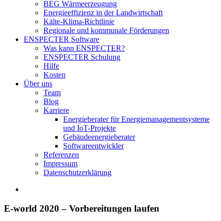
BEG Wärmeerzeugung
Energieeffizienz in der Landwirtschaft
Kälte-Klima-Richtlinie
Regionale und kommunale Förderungen
ENSPECTER Software
Was kann ENSPECTER?
ENSPECTER Schulung
Hilfe
Kosten
Über uns
Team
Blog
Karriere
Energieberater für Energiemanagementsysteme
und IoT-Projekte
Gebäudeenergieberater
Softwareentwickler
Referenzen
Impressum
Datenschutzerklärung
Zeige
grösseres
Bild
E-world 2020 – Vorbereitungen laufen