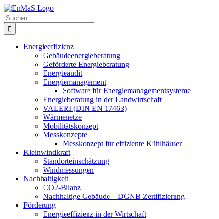
Zum
Inhalt
Suche
springen
nach:
Energieeffizienz
Gebäudeenergieberatung
Geförderte Energieberatung
Energieaudit
Energiemanagement
Software für Energiemanagementsysteme
Energieberatung in der Landwirtschaft
VALERI (DIN EN 17463)
Wärmenetze
Mobilitätskonzept
Messkonzepte
Messkonzept für effiziente Kühlhäuser
Kleinwindkraft
Standorteinschätzung
Windmessungen
Nachhaltigkeit
CO2-Bilanz
Nachhaltige Gebäude – DGNB Zertifizierung
Förderung
Energieeffizienz in der Wirtschaft