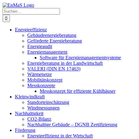
Zum
Inhalt
Suche
springen
nach:
Energieeffizienz
Gebäudeenergieberatung
Geförderte Energieberatung
Energieaudit
Energiemanagement
Software für Energiemanagementsysteme
Energieberatung in der Landwirtschaft
VALERI (DIN EN 17463)
Wärmenetze
Mobilitätskonzept
Messkonzepte
Messkonzept für effiziente Kühlhäuser
Kleinwindkraft
Standorteinschätzung
Windmessungen
Nachhaltigkeit
CO2-Bilanz
Nachhaltige Gebäude – DGNB Zertifizierung
Förderung
Energieeffizienz in der Wirtschaft