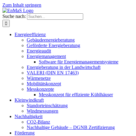
Zum Inhalt springen
Suche nach:
Energieeffizienz
Gebäudeenergieberatung
Geförderte Energieberatung
Energieaudit
Energiemanagement
Software für Energiemanagementsysteme
Energieberatung in der Landwirtschaft
VALERI (DIN EN 17463)
Wärmenetze
Mobilitätskonzept
Messkonzepte
Messkonzept für effiziente Kühlhäuser
Kleinwindkraft
Standorteinschätzung
Windmessungen
Nachhaltigkeit
CO2-Bilanz
Nachhaltige Gebäude – DGNB Zertifizierung
Förderung