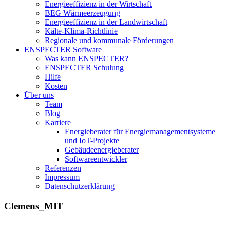
Energieeffizienz in der Wirtschaft
BEG Wärmeerzeugung
Energieeffizienz in der Landwirtschaft
Kälte-Klima-Richtlinie
Regionale und kommunale Förderungen
ENSPECTER Software
Was kann ENSPECTER?
ENSPECTER Schulung
Hilfe
Kosten
Über uns
Team
Blog
Karriere
Energieberater für Energiemanagementsysteme
und IoT-Projekte
Gebäudeenergieberater
Softwareentwickler
Referenzen
Impressum
Datenschutzerklärung
Clemens_MIT