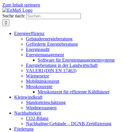
Zum Inhalt springen
Suche nach:
Energieeffizienz
Gebäudeenergieberatung
Geförderte Energieberatung
Energieaudit
Energiemanagement
Software für Energiemanagementsysteme
Energieberatung in der Landwirtschaft
VALERI (DIN EN 17463)
Wärmenetze
Mobilitätskonzept
Messkonzepte
Messkonzept für effiziente Kühlhäuser
Kleinwindkraft
Standorteinschätzung
Windmessungen
Nachhaltigkeit
CO2-Bilanz
Nachhaltige Gebäude – DGNB Zertifizierung
Förderung