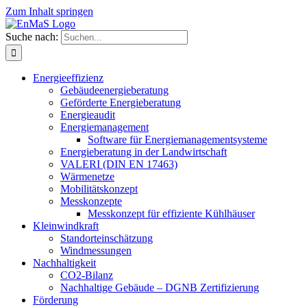
Zum Inhalt springen
Suche nach:
Energieeffizienz
Gebäudeenergieberatung
Geförderte Energieberatung
Energieaudit
Energiemanagement
Software für Energiemanagementsysteme
Energieberatung in der Landwirtschaft
VALERI (DIN EN 17463)
Wärmenetze
Mobilitätskonzept
Messkonzepte
Messkonzept für effiziente Kühlhäuser
Kleinwindkraft
Standorteinschätzung
Windmessungen
Nachhaltigkeit
CO2-Bilanz
Nachhaltige Gebäude – DGNB Zertifizierung
Förderung