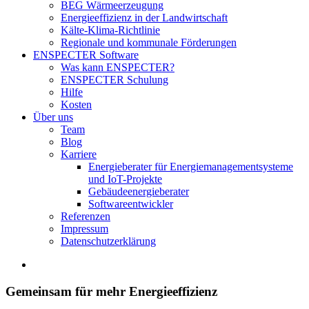
BEG Wärmeerzeugung
Energieeffizienz in der Landwirtschaft
Kälte-Klima-Richtlinie
Regionale und kommunale Förderungen
ENSPECTER Software
Was kann ENSPECTER?
ENSPECTER Schulung
Hilfe
Kosten
Über uns
Team
Blog
Karriere
Energieberater für Energiemanagementsysteme
und IoT-Projekte
Gebäudeenergieberater
Softwareentwickler
Referenzen
Impressum
Datenschutzerklärung
Zeige
grösseres
Bild
Gemeinsam für mehr Energieeffizienz