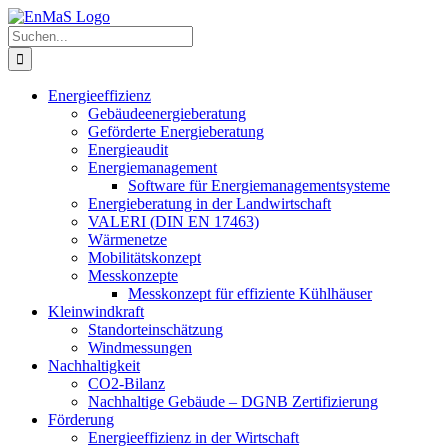
Zum
Inhalt
Suche
springen
nach:
Energieeffizienz
Gebäudeenergieberatung
Geförderte Energieberatung
Energieaudit
Energiemanagement
Software für Energiemanagementsysteme
Energieberatung in der Landwirtschaft
VALERI (DIN EN 17463)
Wärmenetze
Mobilitätskonzept
Messkonzepte
Messkonzept für effiziente Kühlhäuser
Kleinwindkraft
Standorteinschätzung
Windmessungen
Nachhaltigkeit
CO2-Bilanz
Nachhaltige Gebäude – DGNB Zertifizierung
Förderung
Energieeffizienz in der Wirtschaft